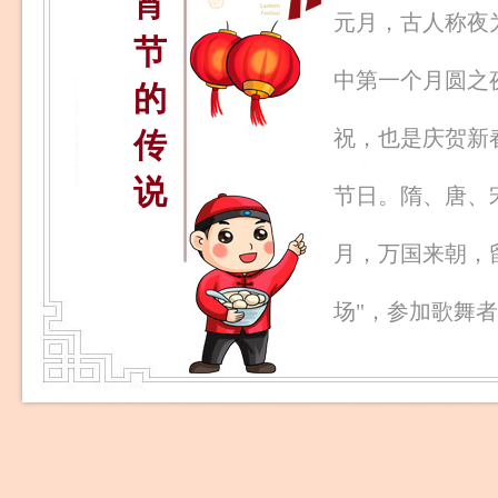
宵
元月，古人称夜
节
中第一个月圆之
的
祝，也是庆贺新
传
说
节日。隋、唐、
月，万国来朝，
场"，参加歌舞