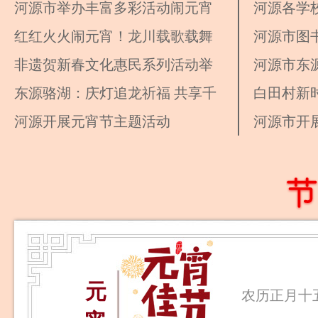
河源市举办丰富多彩活动闹元宵
河源各学
红红火火闹元宵！龙川载歌载舞
色活动
河源市图
庆佳节
非遗贺新春文化惠民系列活动举
列活动
河源市东
行
东源骆湖：庆灯追龙祈福 共享千
元宵
白田村新
人盛宴
河源开展元宵节主题活动
手包汤圆 
河源市开
元
农历正月十